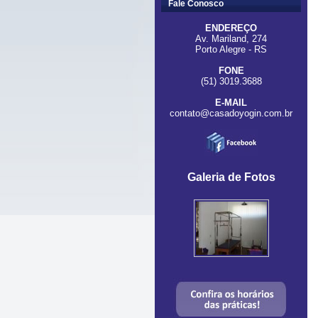
Fale Conosco
ENDEREÇO
Av. Mariland, 274
Porto Alegre - RS
FONE
(51) 3019.3688
E-MAIL
contato@casadoyogin.com.br
Galeria de Fotos